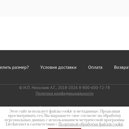
елить размер?
Условия доставки
Оплата
Возвра
© И.П. Николаев А.Г., 2018-2026 8-800-600-72-78
Политика конфиденциальности
Создать сайт
в Мегагрупп.ру
Этот сайт использует файлы cookie и метаданные. Продолжая
просматривать его, Вы выражаете свое согласие на обработку
персональных данных с использованием метрической программы
LiveInternet в соответствии с
Политикой обработки файлов cookie