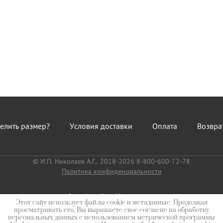
елить размер?
Условия доставки
Оплата
Возвра
© И.П. Николаев А.Г., 2018-2026 8-800-600-72-78
Политика конфиденциальности
Создать сайт
в Мегагрупп.ру
Этот сайт использует файлы cookie и метаданные. Продолжая
просматривать его, Вы выражаете свое согласие на обработку
персональных данных с использованием метрической программы